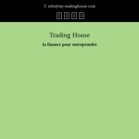
Skip
info@my-tradinghouse.com
to
content
Trading House
la finance pour entreprendre