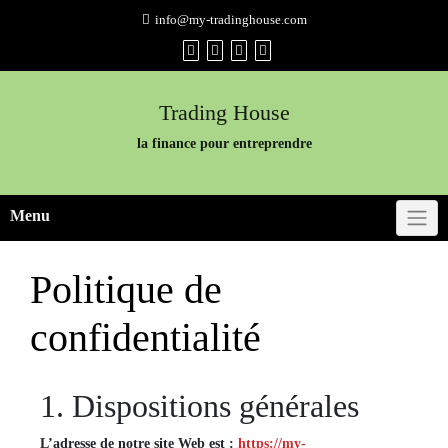
Skip
info@my-tradinghouse.com
to
content
Trading House
la finance pour entreprendre
Menu
Politique de
confidentialité
1. Dispositions générales
L’adresse de notre site Web est :
https://my-