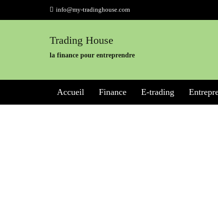
Skip
info@my-tradinghouse.com
to
content
Trading House
la finance pour entreprendre
Accueil
Finance
E-trading
Entrepre