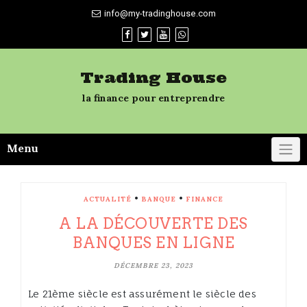
Skip
info@my-tradinghouse.com
to
content
Trading House
la finance pour entreprendre
Menu
•
•
ACTUALITÉ
BANQUE
FINANCE
A LA DÉCOUVERTE DES
BANQUES EN LIGNE
DÉCEMBRE 23, 2023
Le 21ème siècle est assurément le siècle des