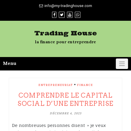
Skip
info@my-tradinghouse.com
to
content
Trading House
la finance pour entreprendre
Menu
•
ENTREPRENEURIAT
FINANCE
COMPRENDRE LE CAPITAL
SOCIAL D’UNE ENTREPRISE
DÉCEMBRE 4, 2023
De nombreuses personnes disent » je veux