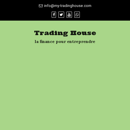
Skip
info@my-tradinghouse.com
to
content
Trading House
la finance pour entreprendre