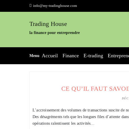
Skip
info@my-tradinghouse.com
to
content
Trading House
la finance pour entreprendre
Accueil
Finance
E-trading
Entrepren
Menu
CE QU’IL FAUT SAVO
DÉC
L’accroissement des volumes de transactions suscite de n
Des désagréments tels que les longues files d’attente dans
opérations ralentissent les activités…