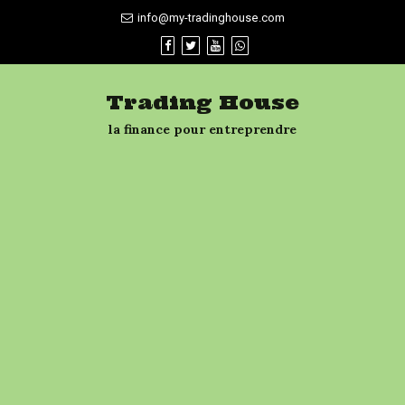
Skip
info@my-tradinghouse.com
to
content
Trading House
la finance pour entreprendre