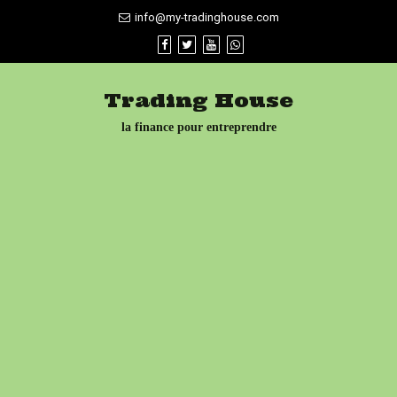
Skip
info@my-tradinghouse.com
to
content
Trading House
la finance pour entreprendre