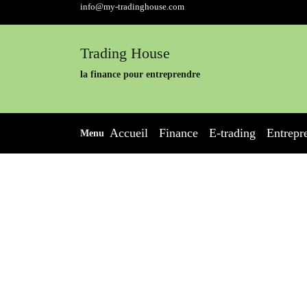
Skip
info@my-tradinghouse.com
to
content
Trading House
la finance pour entreprendre
Accueil
Finance
E-trading
Entrepr
Menu