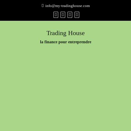
Skip
info@my-tradinghouse.com
to
content
Trading House
la finance pour entreprendre