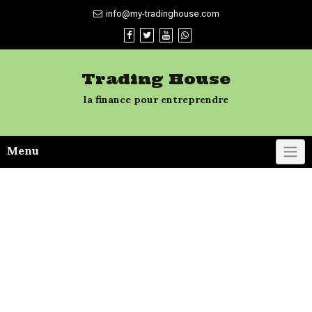
Skip
info@my-tradinghouse.com
to
content
Trading House
la finance pour entreprendre
Menu