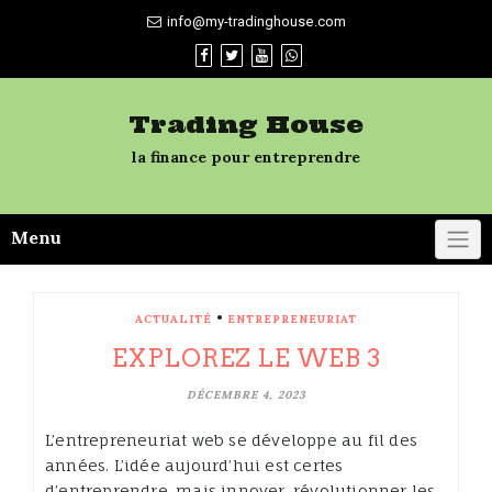
Skip
info@my-tradinghouse.com
to
content
Trading House
la finance pour entreprendre
Menu
•
ACTUALITÉ
ENTREPRENEURIAT
EXPLOREZ LE WEB 3
DÉCEMBRE 4, 2023
L’entrepreneuriat web se développe au fil des
années. L’idée aujourd’hui est certes
d’entreprendre, mais innover, révolutionner les