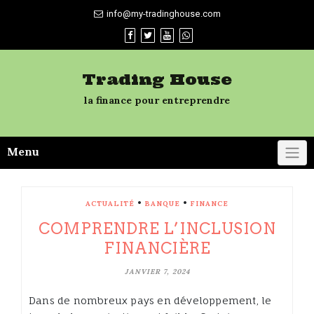
Skip
info@my-tradinghouse.com
to
content
Trading House
la finance pour entreprendre
Menu
•
•
ACTUALITÉ
BANQUE
FINANCE
COMPRENDRE L’INCLUSION
FINANCIÈRE
JANVIER 7, 2024
Dans de nombreux pays en développement, le