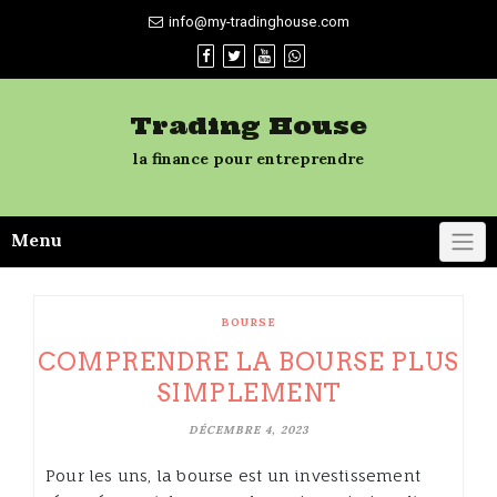
Skip
info@my-tradinghouse.com
to
content
Trading House
la finance pour entreprendre
Menu
BOURSE
COMPRENDRE LA BOURSE PLUS
SIMPLEMENT
DÉCEMBRE 4, 2023
Pour les uns, la bourse est un investissement