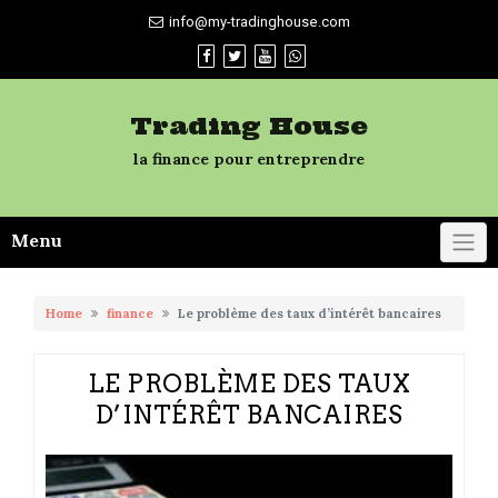
Skip
info@my-tradinghouse.com
to
content
Trading House
la finance pour entreprendre
Menu
Home
finance
Le problème des taux d’intérêt bancaires
LE PROBLÈME DES TAUX
D’INTÉRÊT BANCAIRES