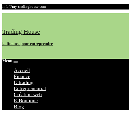
Skip
info@my-tradinghouse.com
to
content
Trading House
la finance pour entreprendre
Menu
Accueil
Finance
E-trading
Entrepreneuriat
Création web
E-Boutique
Blog