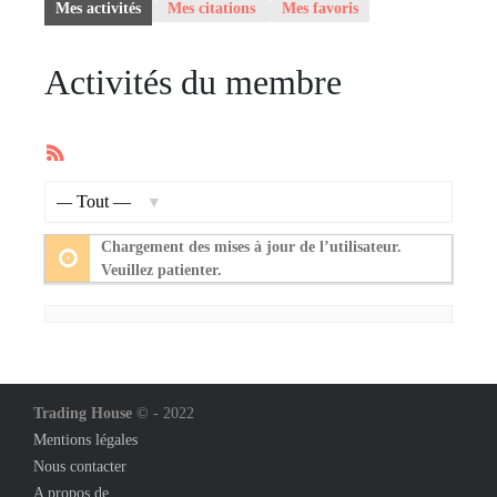
Mes activités
Mes citations
Mes favoris
Activités du membre
Flux
RSS
Afficher
par
Chargement des mises à jour de l’utilisateur.
activité:
Veuillez patienter.
Trading House
© - 2022
Mentions légales
Nous contacter
A propos de