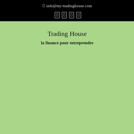
Skip
info@my-tradinghouse.com
to
content
Trading House
la finance pour entreprendre