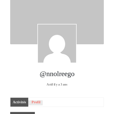
@nnolreego
Actif il y a 3 ans
Activités
Profil